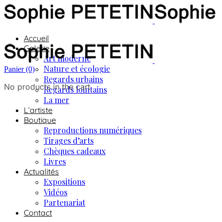
Accueil
Galerie
Art moderne
Nature et écologie
Panier
(0)
Regards urbains
No products in the cart.
Regards lointains
La mer
L’artiste
Boutique
Reproductions numériques
Tirages d’arts
Chèques cadeaux
Livres
Actualités
Expositions
Vidéos
Partenariat
Contact