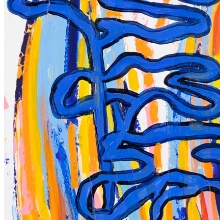
Vidéos
Partenariat
Contact
Panier
(0)
No products in the cart.