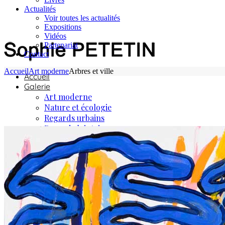
Actualités
Voir toutes les actualités
Expositions
Vidéos
Partenariat
Contact
Accueil
Art moderne
Arbres et ville
Accueil
Galerie
Art moderne
Nature et écologie
Regards urbains
Regards lointains
La mer
L’artiste
Boutique
Reproductions numériques
Tirages d’arts
Chèques cadeaux
Livres
Actualités
Expositions