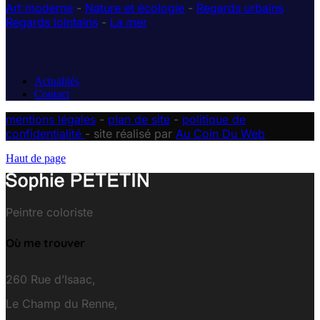
Art moderne
-
Nature et écologie
-
Regards urbains
Regards lointains
-
La mer
Actualités
Contact
mentions légales
-
plan de site
-
politique de
confidentialité
- site réalisé par
Au Coin Du Web
Haut de page
Peintre coloriste
Où me trouver
260 Rue d’Isaac,
Le Champ du Renne,