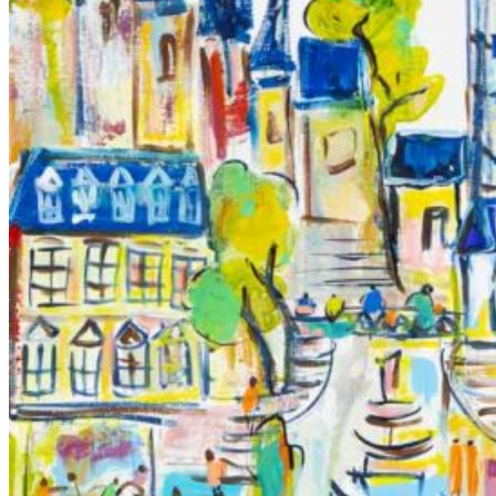
Chèques cadeaux
Livres
Actualités
Expositions
Vidéos
Partenariat
Contact
Panier
(0)
No products in the cart.