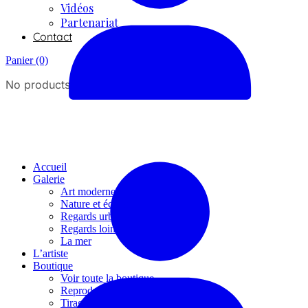
Vidéos
Partenariat
Contact
Panier
(0)
No products in the cart.
Accueil
Galerie
Art moderne
Nature et écologie
Regards urbains
Regards lointains
La mer
L’artiste
Boutique
Voir toute la boutique
Reproductions numériques
Tirages d’arts