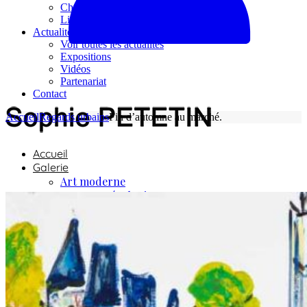
Chèques cadeaux
Livres
Actualités
Voir toutes les actualités
Expositions
Vidéos
Partenariat
Contact
Accueil
Regards urbains
Fin d’automne au marché.
Accueil
Galerie
Art moderne
Nature et écologie
Regards urbains
Regards lointains
La mer
L’artiste
Boutique
Reproductions numériques
Tirages d’arts