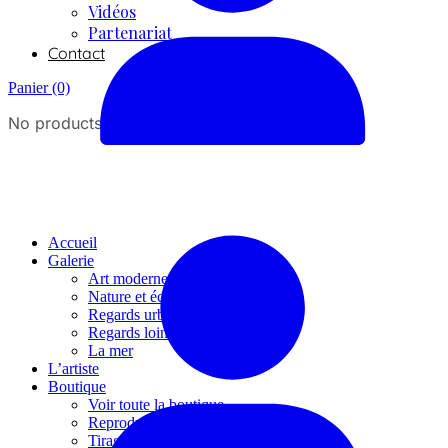
Vidéos
Partenariat
Contact
Panier
(0)
No products in the cart.
Accueil
Galerie
Art moderne
Nature et écologie
Regards urbains
Regards lointains
La mer
L’artiste
Boutique
Voir toute la boutique
Reproductions numériques
Tirages d’arts