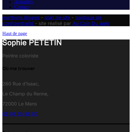
Actualités
Contact
mentions légales
-
plan de site
-
politique de
confidentialité
- site réalisé par
Au Coin Du Web
Haut de page
Peintre coloriste
Où me trouver
260 Rue d’Isaac,
Le Champ du Renne,
72000 Le Mans
06 08 65 98 00