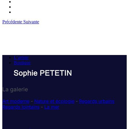
Précédente
Suivante
L’artiste
Boutique
La galerie
Art moderne
-
Nature et écologie
-
Regards urbains
Regards lointains
-
La mer