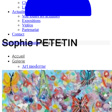
Chèques cadeaux
Livres
Actualités
Voir toutes les actualités
Expositions
Vidéos
Partenariat
Contact
Accueil
Regards urbains
Spring in Paris.
Accueil
Galerie
Art moderne
Nature et écologie
Regards urbains
Regards lointains
La mer
L’artiste
Boutique
Reproductions numériques
Tirages d’arts