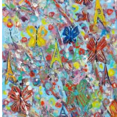
Chèques cadeaux
Livres
Actualités
Expositions
Vidéos
Partenariat
Contact
Panier
(0)
No products in the cart.